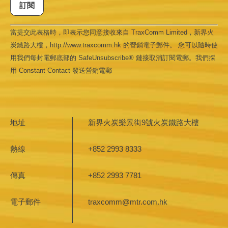
Constant
當提交此表格時，即表示您同意接收來自 TraxComm Limited，新界火
Contact
Use.
炭鐵路大樓，http://www.traxcomm.hk 的營銷電子郵件。 您可以隨時使
Please
leave
用我們每封電郵底部的 SafeUnsubscribe® 鏈接取消訂閱電郵。我們採
this field
用 Constant Contact 發送營銷電郵
blank.
地址
新界火炭樂景街9號火炭鐵路大樓
熱線
+852 2993 8333
傳真
+852 2993 7781
電子郵件
traxcomm@mtr.com.hk