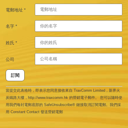
電郵地址
*
名字
*
姓氏
*
公司
Constant
當提交此表格時，即表示您同意接收來自 TraxComm Limited，新界火
Contact
Use.
炭鐵路大樓，http://www.traxcomm.hk 的營銷電子郵件。 您可以隨時使
Please
leave
用我們每封電郵底部的 SafeUnsubscribe® 鏈接取消訂閱電郵。我們採
this field
用 Constant Contact 發送營銷電郵
blank.