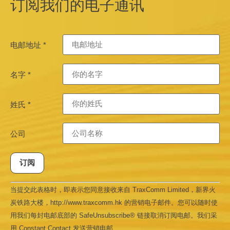
订阅我们的电子通讯
电邮地址
*
名字
*
姓氏
*
公司
Constant
当提交此表格时，即表示您同意接收来自 TraxComm Limited，新界火
Contact
Use.
炭铁路大楼，http://www.traxcomm.hk 的营销电子邮件。您可以随时使
Please
leave
用我们每封电邮底部的 SafeUnsubscribe® 链接取消订阅电邮。我们采
this field
用 Constant Contact 发送营销电邮