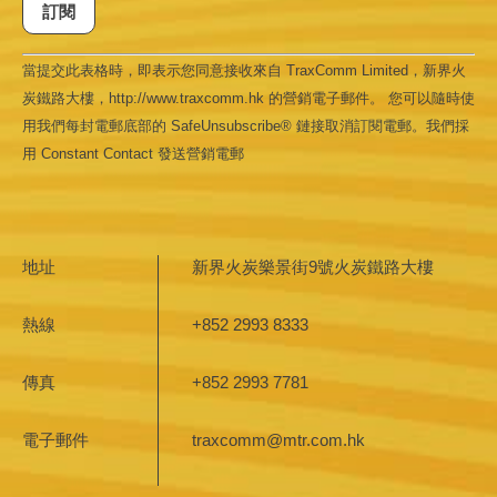
Constant
當提交此表格時，即表示您同意接收來自 TraxComm Limited，新界火
Contact
Use.
炭鐵路大樓，http://www.traxcomm.hk 的營銷電子郵件。 您可以隨時使
Please
leave
用我們每封電郵底部的 SafeUnsubscribe® 鏈接取消訂閱電郵。我們採
this field
用 Constant Contact 發送營銷電郵
blank.
地址
新界火炭樂景街9號火炭鐵路大樓
熱線
+852 2993 8333
傳真
+852 2993 7781
電子郵件
traxcomm@mtr.com.hk