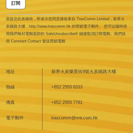
Constant
當提交此表格時，即表示您同意接收來自 TraxComm Limited，新界火
Contact
Use.
炭鐵路大樓，http://www.traxcomm.hk 的營銷電子郵件。 您可以隨時使
Please
leave
用我們每封電郵底部的 SafeUnsubscribe® 鏈接取消訂閱電郵。我們採
this field
用 Constant Contact 發送營銷電郵
blank.
地址
新界火炭樂景街9號火炭鐵路大樓
熱線
+852 2993 8333
傳真
+852 2993 7781
電子郵件
traxcomm@mtr.com.hk