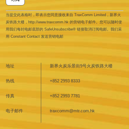
Constant
当提交此表格时，即表示您同意接收来自 TraxComm Limited，新界火
Contact
Use.
炭铁路大楼，http://www.traxcomm.hk 的营销电子邮件。您可以随时使
Please
leave
用我们每封电邮底部的 SafeUnsubscribe® 链接取消订阅电邮。我们采
this field
用 Constant Contact 发送营销电邮
blank.
地址
新界火炭乐景街9号火炭铁路大楼
热线
+852 2993 8333
传真
+852 2993 7781
电子邮件
traxcomm@mtr.com.hk