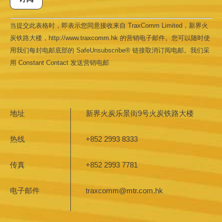
Constant
当提交此表格时，即表示您同意接收来自 TraxComm Limited，新界火
Contact
Use.
炭铁路大楼，http://www.traxcomm.hk 的营销电子邮件。您可以随时使
Please
leave
用我们每封电邮底部的 SafeUnsubscribe® 链接取消订阅电邮。我们采
this field
用 Constant Contact 发送营销电邮
blank.
地址
新界火炭乐景街9号火炭铁路大楼
热线
+852 2993 8333
传真
+852 2993 7781
电子邮件
traxcomm@mtr.com.hk