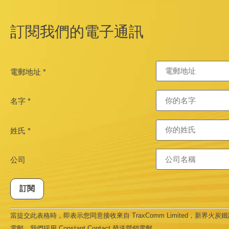
訂閱我們的電子通訊
電郵地址
*
名字
*
姓氏
*
公司
Constant
當提交此表格時，即表示您同意接收來自 TraxComm Limited，新界火炭鐵路大樓
Contact
Use.
電郵。我們採用 Constant Contact 發送營銷電郵