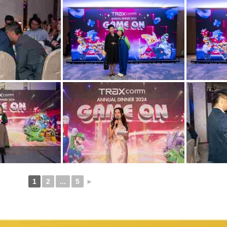
1
2
...
5
►