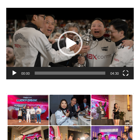
視
訊
播
放
器
00:00
04:30