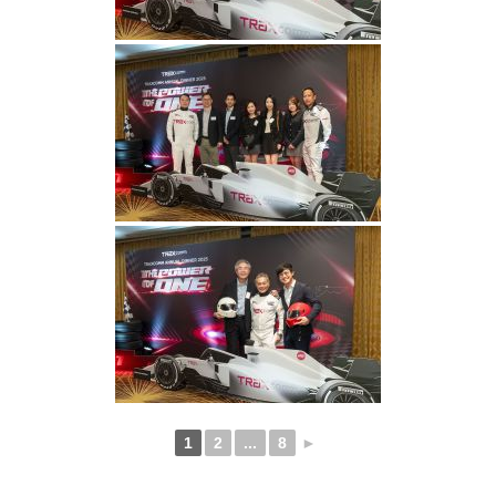
1
2
...
8
►