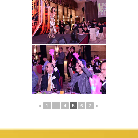
◄
1
...
4
5
6
7
►